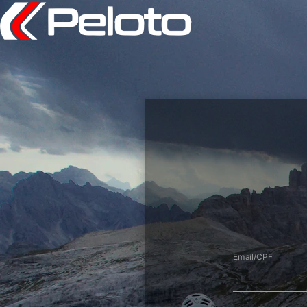
Email/CPF