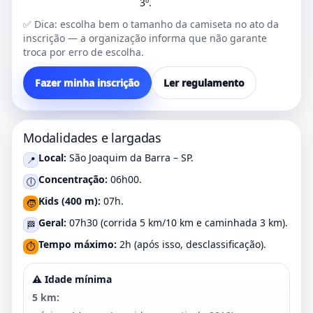
3º.
✅ Dica: escolha bem o tamanho da camiseta no ato da
inscrição — a organização informa que não garante
troca por erro de escolha.
Fazer minha inscrição
Ler regulamento
Modalidades e largadas
Local:
São Joaquim da Barra – SP.
📍
Concentração:
06h00.
🕕
Kids (400 m):
07h.
🧒
Geral:
07h30 (corrida 5 km/10 km e caminhada 3 km).
🏁
Tempo máximo:
2h (após isso, desclassificação).
⏱️
⚠️ Idade mínima
5 km: