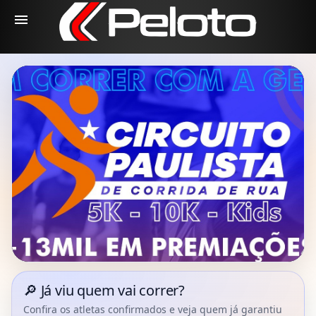
menu
🔎 Já viu quem vai correr?
Confira os atletas confirmados e veja quem já garantiu