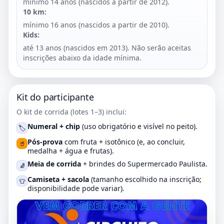
mínimo 14 anos (nascidos a partir de 2012).
10 km:
mínimo 16 anos (nascidos a partir de 2010).
Kids:
até 13 anos (nascidos em 2013). Não serão aceitas
inscrições abaixo da idade mínima.
Kit do participante
O kit de corrida (lotes 1–3) inclui:
Numeral + chip
(uso obrigatório e visível no peito).
🏷️
Pós-prova
com fruta + isotônico (e, ao concluir,
🥤
medalha + água e frutas).
Meia de corrida
+ brindes do Supermercado Paulista.
🧦
Camiseta + sacola
(tamanho escolhido na inscrição;
👕
disponibilidade pode variar).