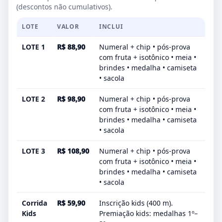
(descontos não cumulativos).
LOTE
VALOR
INCLUI
LOTE 1
R$ 88,90
Numeral + chip • pós-prova
com fruta + isotônico • meia •
brindes • medalha • camiseta
• sacola
LOTE 2
R$ 98,90
Numeral + chip • pós-prova
com fruta + isotônico • meia •
brindes • medalha • camiseta
• sacola
LOTE 3
R$ 108,90
Numeral + chip • pós-prova
com fruta + isotônico • meia •
brindes • medalha • camiseta
• sacola
Corrida
R$ 59,90
Inscrição kids (400 m).
Kids
Premiação kids: medalhas 1º–