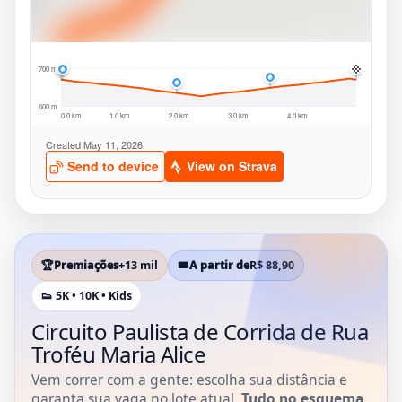
🏆
Premiações
+13 mil
🎟️
A partir de
R$ 88,90
👟 5K • 10K • Kids
Circuito Paulista de Corrida de Rua
Troféu Maria Alice
Vem correr com a gente: escolha sua distância e
garanta sua vaga no lote atual.
Tudo no esquema