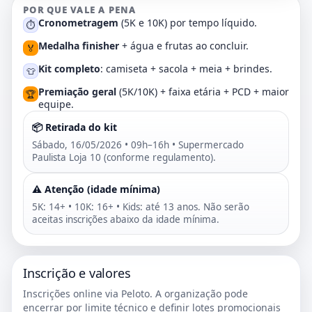
POR QUE VALE A PENA
Cronometragem
(5K e 10K) por tempo líquido.
⏱️
Medalha finisher
+ água e frutas ao concluir.
🏅
Kit completo
: camiseta + sacola + meia + brindes.
👕
Premiação geral
(5K/10K) + faixa etária + PCD + maior
🏆
equipe.
📦 Retirada do kit
Sábado, 16/05/2026 • 09h–16h • Supermercado
Paulista Loja 10 (conforme regulamento).
⚠️ Atenção (idade mínima)
5K: 14+ • 10K: 16+ • Kids: até 13 anos. Não serão
aceitas inscrições abaixo da idade mínima.
Inscrição e valores
Inscrições online via Peloto. A organização pode
encerrar por limite técnico e definir lotes promocionais